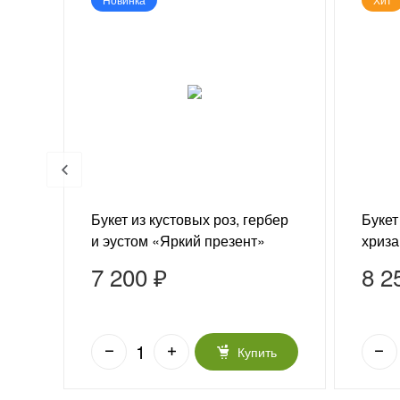
 и
Букет из кустовых роз, гербер
Букет
и эустом «Яркий презент»
хриза
7 200 ₽
8 2
ь
Купить