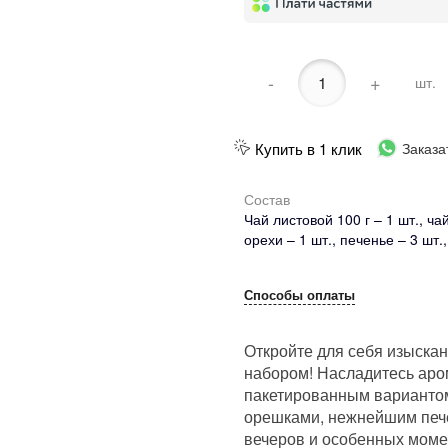
-
+
шт.
Купить в 1 клик
Заказа
Состав
Чай листовой 100 г – 1 шт., ча
орехи – 1 шт., печенье – 3 шт.,
Способы оплаты
Откройте для себя изыска
набором! Насладитесь ар
пакетированным вариантом
орешками, нежнейшим печ
вечеров и особенных моме