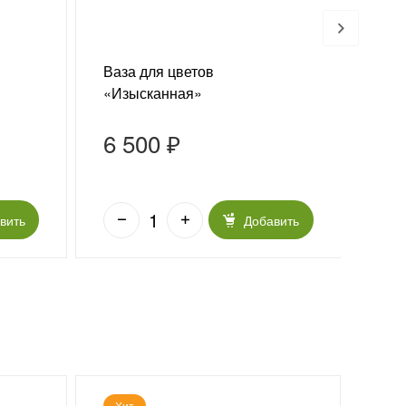
Ваза для цветов
Сек
«Изысканная»
6 500 ₽
85
вить
Добавить
Хит
Но