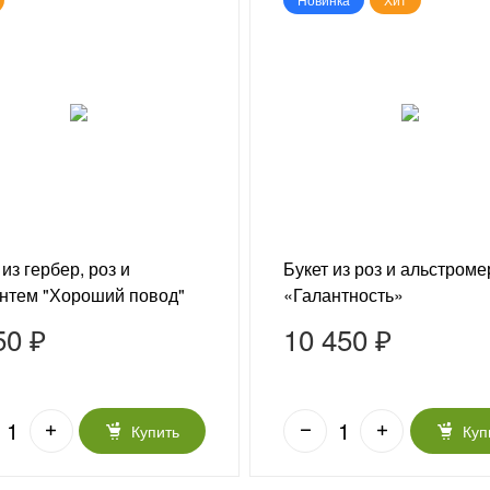
 из гербер, роз и
Букет из роз и альстром
нтем "Хороший повод"
«Галантность»
50 ₽
10 450 ₽
Купить
Куп