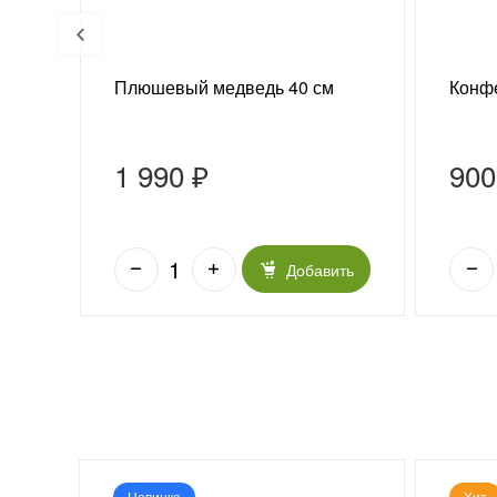
 г
Плюшевый медведь 40 см
Конфе
1 990 ₽
900
ить
Добавить
Новинка
Хит