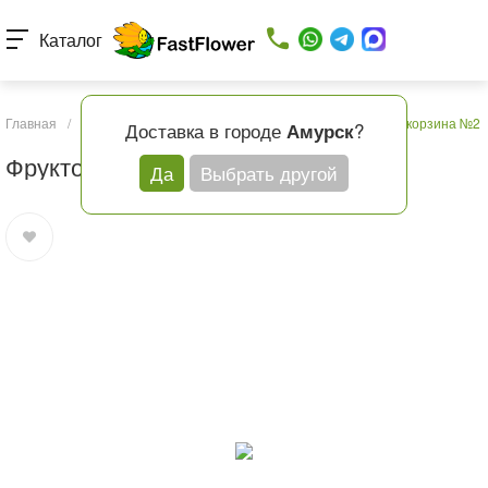
Каталог
Главная
/
Каталог товаров
/
Подарки и шары
/
Фруктовая корзина №2
Доставка в городе
?
Амурск
Фруктовая корзина №2
Да
Выбрать другой