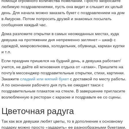
помощи огромного количества пожеланий. Просто забросайте
любимую поздравлениями, пусть она видит и слышит их целый
день. Для начала можно заказать букет с поздравлением на дом
в Амурске. Потом попросить друзей и знакомых посылать
сообщения каждый час.
Дома разложите открытки в самых неожиданных местах, куда
девушка на протяжении дня непременно заглянет – шкаф с
одеждой, микроволновка, холодильник, обувница, карман куртки
и т.п.
Если праздник пришелся на будний день, а девушка работает/
учится, не дайте ей мгновения отдыха от «атаки». Пришлите на
почту/в мессенджер поздравительные открытки, стихи, картинки.
Закажите
сладкий или мягкий букет
с доставкой по месту работы.
А по окончании рабочего дня путь ее ожидает такси с
поздравительным плакатом на стекле. В завершение пригласите
возлюбленную в ресторан с караоке и поздравьте ее со сцены.
Цветочная радуга
Так как все девушки любят цветы, то в дополнение к основному
подарку можно просто «задарить» ее разнообразными букетами,