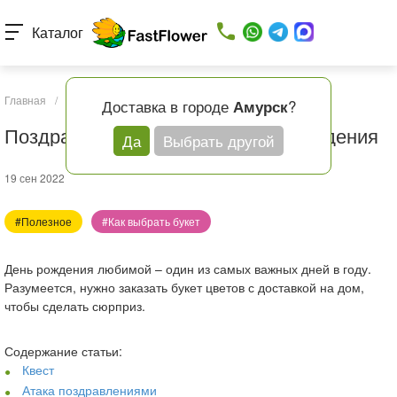
Каталог
Главная
/
Статьи
/
Поздравление девушке с днем рождения
Доставка в городе
?
Амурск
Поздравление девушке с днем рождения
Да
Выбрать другой
19 сен 2022
#Полезное
#Как выбрать букет
День рождения любимой – один из самых важных дней в году.
Разумеется, нужно заказать букет цветов с доставкой на дом,
чтобы сделать сюрприз.
Содержание статьи:
Квест
Атака поздравлениями