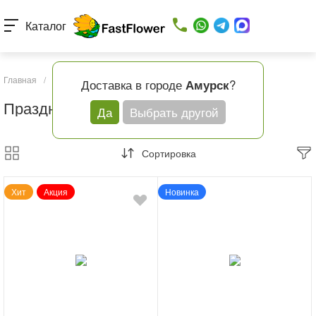
Каталог
Главная
/
Каталог товаров
/
Повод
/
Праздник
Доставка в городе
?
Амурск
Праздник
Да
Выбрать другой
Сортировка
Хит
Акция
Новинка