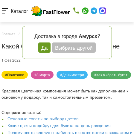
Каталог
Главная
/
Статьи
/
Какой букет цветов подарить женщине
Доставка в городе
?
Амурск
Какой букет цветов подарить женщине
Да
Выбрать другой
1 фев 2022
#Полезное
#8 марта
#День матери
#Как выбрать букет
Красивая цветочная композиция может быть как дополнением к
основному подарку, так и самостоятельным презентом.
Содержание статьи:
Основные советы по выбору цветов
Какие цветы подойдут для букета на день рождения
Почему цветы следует подбирать в соответствии с возрастом и