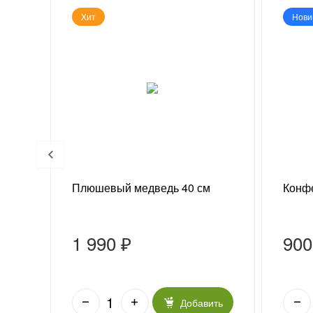
Хит
Нови
 г
Плюшевый медведь 40 см
Конфе
1 990 ₽
900
ить
Добавить