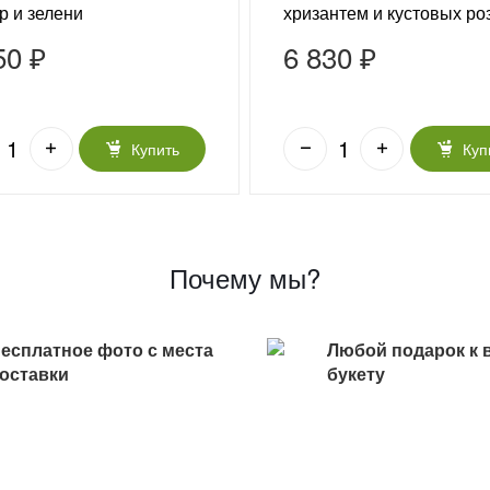
р и зелени
хризантем и кустовых ро
ственность»
«Нежная гармония»
50 ₽
6 830 ₽
Купить
Куп
Почему мы?
есплатное фото с места
Любой подарок к 
оставки
букету