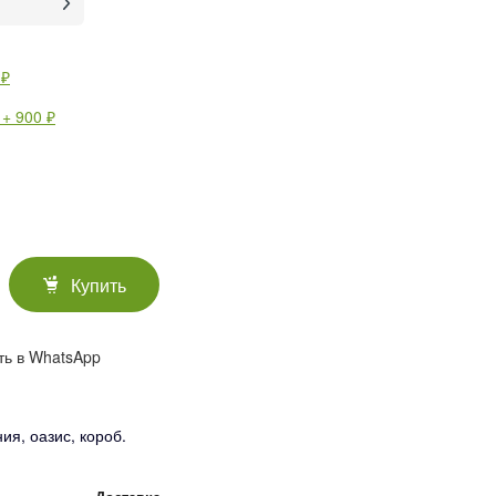
 ₽
 + 900 ₽
Купить
ть в WhatsApp
ия, оазис, короб.