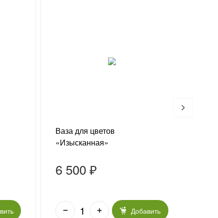
Ваза для цветов
Сек
«Изысканная»
6 500 ₽
85
вить
Добавить