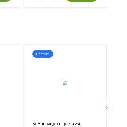
Новинка
Но
Композиция с цветами,
Кор