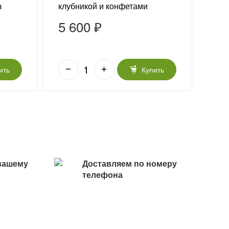
з
клубникой и конфетами
«Подарок для нее»
5 600 ₽
3 
ить
Купить
вашему
Доставляем по номеру
телефона