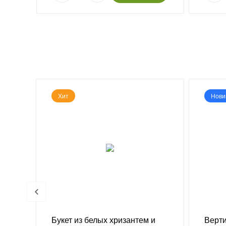
Хит
Нови
Букет из белых хризантем и
Верти