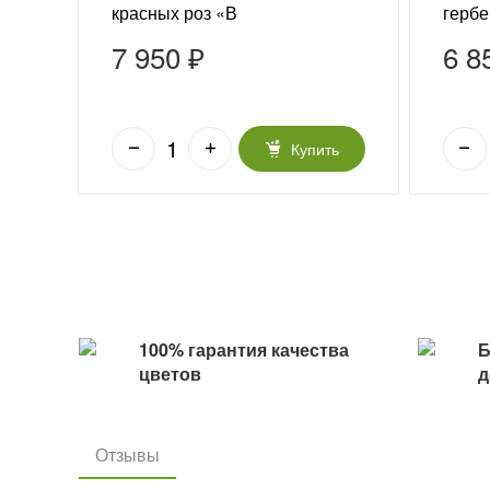
красных роз «В
гербе
благодарность»
«Жен
7 950 ₽
6 8
ь
Купить
100% гарантия качества
Б
цветов
д
Отзывы