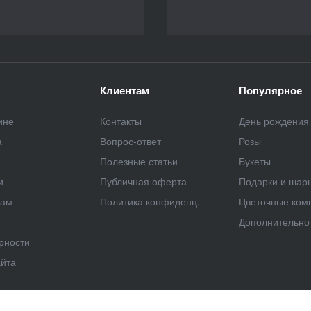
Клиентам
Популярное
ине
Контакты
День рождения
а
Вопрос-ответ
Розы
Полезные статьи
Букеты
и
Публичная оферта
Подарки и шар
рам
Политика конфиденц.
Цветочные ком
Дополнительно 
рности
айта