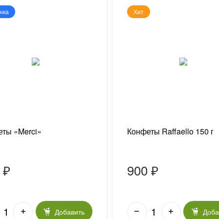
нка
Хит
ты «Merci»
Конфеты Raffaello 150 г
 ₽
900 ₽
Добавить
Доба