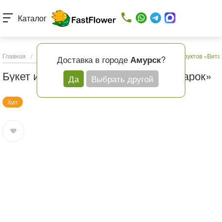
Каталог
Главная
/
Каталог товаров
/
Подарки и шары
/
Букет из фруктов «Вит
Доставка в городе
?
Амурск
Букет из фруктов «Витаминный подарок»
Да
Выбрать другой
Хит