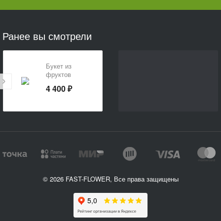
Ранее вы смотрели
Букет из
фруктов
«Витаминный
4 400 ₽
подарок»
© 2026 FAST-FLOWER, Все права защищены