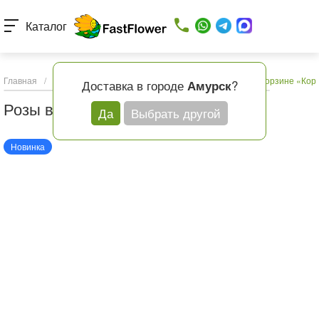
Каталог
Главная
/
Каталог товаров
/
Букеты с доставкой
/
Розы в корзине «Кор
Доставка в городе
?
Амурск
Розы в корзине «Корзина любви»
Да
Выбрать другой
Новинка