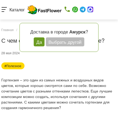
Каталог
Главная
/
Статьи
/
С чем сочетаются гортензии в букете?
Доставка в городе
?
Амурск
С чем сочетаются гортензии в букете?
Да
Выбрать другой
28 мая 2024
#Полезное
Гортензия – это один из самых нежных и воздушных видов
цветов, которые хорошо смотрятся сами по себе. Возможно
сочетание цветов с разными оттенками лепестков. Еще лучшие
композиции можно создать, используя сочетания с другими
растениями. С какими цветами можно сочетать гортензии для
создания гармоничного решения?